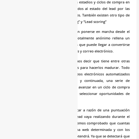
de los usuarios. En ellos, vemos como los estadios y ciclos de compra en
el que te encuentras, deben ser adaptados al estado del lead por las
acciones de marketing que dirijas y realices. También existen otro tipo de
técnicas complementarias: “Lead nurturing” y “Lead scoring”
Estamos hablando de técnicas que deben ponerse en marcha desde el
primer momento. Cuando un usuario totalmente anónimo rellena un
formulario y pasa a una segunda fase, ya que puede llegar a convertirse
en lo que es un lead con nombre, apellidos y correo electrónico.
Si hablamos de lead nurturing, podríamos decir que tiene entre otras
cosas como objetivo el trabajar los leads para hacerlos madurar. Todo
ello, lo hace mediante cadenas de correos electrónicos automatizados
donde ofrece de una forma pausada y continuada, una serie de
contenidos que le pueden hacer crecer y avanzar en un ciclo de compra
normal. Es un gran filtro a la hora de seleccionar oportunidades de
negocio adecuadas.
Respecto al lead scoring, trata de clasificar a razón de una puntuación
debido a las acciones que ese posible lead vaya realizando durante el
momento que realiza la interacción. Tenemos comprobado que cuantas
más interacciones realice con una página web determinada y con los
contenidos, mayor y mejor puntuación obtendrá. Ya que se detectará que