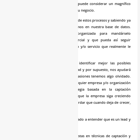
los productos son de mayor interés. Se puede considerar un magnífico
ranking de oportunidades de venta para tu negocio.
Cuando los leads han pasado por alguno de estos procesos y sabiendo ya
que es un lead cualificado, los clasificamos en nuestra base de datos.
Debemos hacerlo de una forma organizada para mandárselo
posteriormente al departamento comercial y que pueda así seguir
trabajándolo para ofrecerle un producto y/o servicio que realmente le
interese, gracias a esa clasificación previa.
Todas estas acciones nos ayudarán a identificar mejor las posibles
oportunidades de negocio, los futuros lead y por supuesto, nos ayudará
a conocer mejor un concepto que en ocasiones tenemos algo olvidado.
Debemos de ser consciente que para cualquier empresa y/o organización
es imprescindible trabajar una estrategia basada en la captación
constante de nuevos leads para hacer que la empresa siga creciendo
constantemente; ya que debemos de recordar que cuando deja de crecer,
empieza a morir.
Esperamos que este artículo te haya ayudado a entender que es un lead y
como trabajarlos.
En Espinosa Consultores somos especialistas en técnicas de captación y