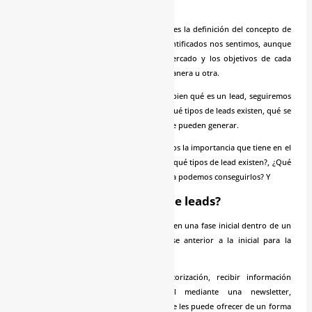
Tal y como estábamos comentando, esta es la definición del concepto de
lead más completa, y con la que más identificados nos sentimos, aunque
bien es cierto, que dependiendo del mercado y los objetivos de cada
organización, el lead se definirá de una manera u otra.
Si tras esta breve introducción, ya sabes bien qué es un lead, seguiremos
aportando información para que sepáis qué tipos de leads existen, qué se
pueden hacer con ellos y de qué formas se pueden generar.
Bien, ya sabemos que es un lead y sabemos la importancia que tiene en el
mundo de la empresa. ¿Te gustaría saber qué tipos de lead existen?, ¿Qué
podemos hacer con ellos? y ¿de qué forma podemos conseguirlos? Y
¿Existen diferentes tipos de leads?
Un “posible” lead es un usuario que está en una fase inicial dentro de un
ciclo de compra normal. Existe una fase anterior a la inicial para la
consecución de leads: “Los suscriptores”.
Ellos han aceptado mediante una autorización, recibir información
comercial de interés y promocional mediante una newsletter,
suscripciones a blogs, etc. A todos ellos, se les puede ofrecer de un forma