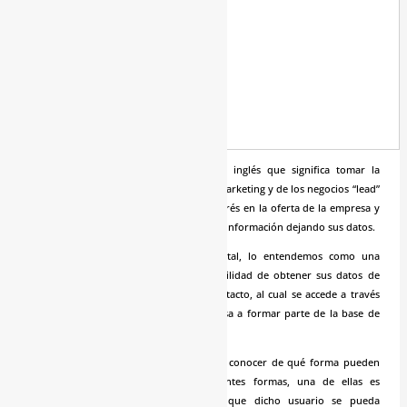
¿Que es un lead? Lead es un término inglés que significa tomar la
delantera o adelantar. En el mundo del marketing y de los negocios “lead”
es una persona o empresa que tiene interés en la oferta de la empresa y
lo demuestra a través de una solicitud de información dejando sus datos.
El concepto de lead en marketing digital, lo entendemos como una
persona que nos ha concedido la posibilidad de obtener sus datos de
contacto mediante un formulario de contacto, al cual se accede a través
de una landing page y gracias a ello, pasa a formar parte de la base de
datos de la empresa.
Para saber que es un lead, es necesario conocer de qué forma pueden
generarse. Suelen generarse de diferentes formas, una de ellas es
ofreciendo contenidos de valor para que dicho usuario se pueda