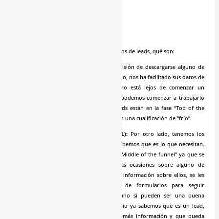
En resumen podríamos identificar tres tipos de leads, qué son:
Lead:
Un usuario que ha tomado la decisión de descargarse alguno de
nuestros contenidos y que a cambio de ello, nos ha facilitado sus datos de
contacto, sabemos que es un lead, pero está lejos de comenzar un
proceso de compra. Pero por lo menos podemos comenzar a trabajarlo
para conseguir algo más de él. Estos leads están en la fase “Top of the
funnel”. Y es lo más parecido a un lead con una cualificación de “frío”.
Lead cualificado para marketing (MQL):
Por otro lado, tenemos los
leads que ya muestran cierto interés y sabemos que es lo que necesitan.
Estos leads se encuentran en la fase de “Middle of the funnel” ya que se
han mostrado interesados en reiteradas ocasiones sobre alguno de
nuestro contenidos. Para conseguir más información sobre ellos, se les
acaba pidiendo más datos a través de formularios para seguir
investigando y conocer de primera mano si pueden ser una buena
oportunidad de venta. Cuando un usuario ya sabemos que es un lead,
tenemos que trabajarlo para conseguir más información y que pueda