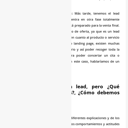
pasar a la siguiente fase.
Lead cualificado para la venta (SQL):
Más tarde, tenemos el lead
cualificado para la venta: este se encuentra en otra fase totalmente
distinta, “Bottom of the funnel” que ya está preparado para la venta final.
Este tipo de leads, responden a otro tipo de oferta, ya que es un lead
mucho más avanzado a todos los niveles en cuanto al producto o servicio
ofrecido. Dentro de este tipo de webs o landing page, existen muchas
“llamadas de acción” para atraer al usuario y así poder recoger toda la
información que nos sea necesaria para poder concertar un cita o
directamente gestionar la transacción. En este caso, hablaríamos de un
“lead caliente”.
Ya sabemos que es un lead, pero ¿Qué
podemos hacer con ellos?, ¿Cómo debemos
utilizarlos?
Como podemos apreciar a través de las diferentes explicaciones y de los
tipos de leads que existen, se puede ver los comportamientos y actitudes