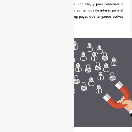
descargar desde la web todo lo ofrecido. Por ello, y para comenzar a
generar nuevos leads, es importante crear contenidos de interés para el
target y destinarlos a las diferentes landing pages que tengamos activas
en esos momentos.