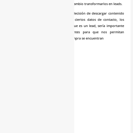
indirecta una serie de contenidos para a cambio transformarlos en leads.
Si tras ello, los usuarios han tomado la decisión de descargar contenido
de nuestra web a cambio de dejarnos ciertos datos de contacto, los
categorizaremos como leads. Sabiendo que es un lead, sería importante
clasificarlos como leads fríos o calientes para que nos permitan
identificarlos y ver en qué punto de la compra se encuentran