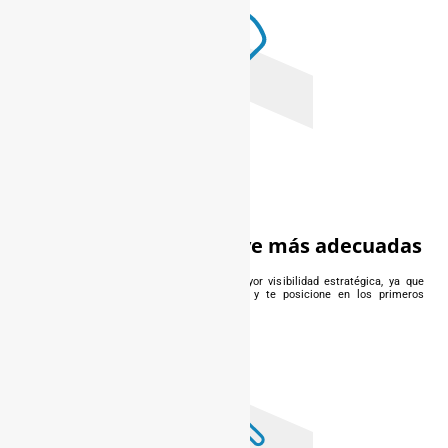
Elegir las palabras clave más adecuadas
Lo que va a posibilitar que tenga una mayor visibilidad estratégica, ya que
buscamos la keyword que más te defina y te posicione en los primeros
resultados de búsqueda.