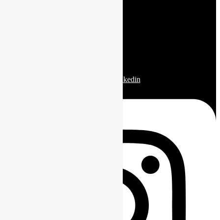
Cerrada Reforma 142
01041 Ciudad de Mexico
Col. Tlacopac
mexico@espinosaconsultores.es
Facebook
Linkedin