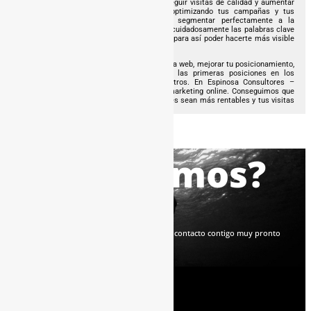
agencia SEM Valencia te ayudamos a conseguir visitas de calidad y aumentar
considerablemente el número de clicks, optimizando tus campañas y tus
resultados. Además, nos encargamos de segmentar perfectamente a la
audiencia que vas a dirigirte y a seleccionar cuidadosamente las palabras clave
o keywords que más beneficien a tu negocio para así poder hacerte más visible
entre toda tu competencia.
Si quieres aumentar la visibilidad de tu página web, mejorar tu posicionamiento,
conseguir tráfico de calidad y situarte en las primeras posiciones en los
principales buscadores contacta con nosotros. En Espinosa Consultores –
Agencia SEM Valencia somos expertos en marketing online. Conseguimos que
tus campañas en Adwords y en redes sociales sean más rentables y tus visitas
más cualificadas.
¿Hablamos?
Déjanos tus datos y nos pondremos en contacto contigo muy pronto