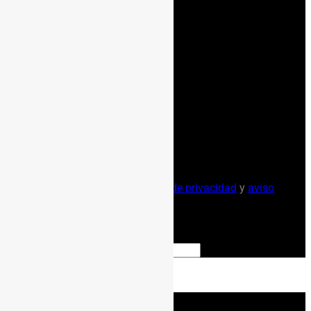
He leido y acepto la
política de privacidad
y
aviso
legal
.
ENVIAR