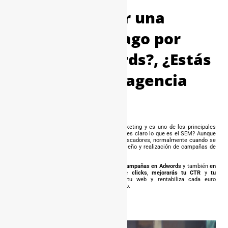
¿Quieres hacer una
campaña de pago por
click en Adwords?, ¿Estás
buscando una agencia
SEM Valencia?
SEM es el acrónimo de Search Engine Marketing y es uno de los principales
servicios de marketing online. Pero, ¿No tienes claro lo que es el SEM? Aunque
incluye cualquier acción de marketing en buscadores, normalmente cuando se
hace referencia a este término es por el diseño y realización de campañas de
anuncios de pago en buscadores.
Con Espinosa Consultores
optimizarás tus campañas en Adwords
y también
en
redes sociales
,
aumentarás el número de clicks
,
mejorarás tu CTR
y
tu
posicionamiento.
Consigue más visitas a tu web y rentabiliza cada euro
invertido, nosotros te ayudamos a conseguirlo.
Con nuestro servicio podemos ayudarte a: