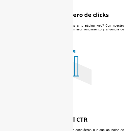
Aumento de número de clicks
¿Te gustaría aumentar el número de visitas a tu página web? Con nuestro
servicio de agencia sem valencia verás un mayor rendimiento y afluencia de
público que interactúa con la misma.
Mejora del CTR
Este indicador nos va a decir si los usuarios consideran que sus anuncios de