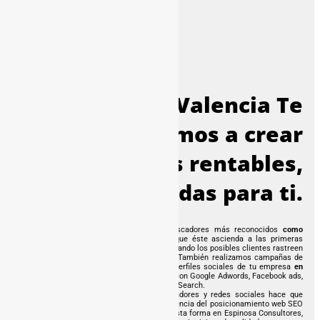
Agencia SEM Valencia Te
ayudamos a crear
campañas rentables,
diseñadas para ti.
Promocionamos tu página web en los buscadores más reconocidos
como
Google, Yahoo y Bing
, con el objetivo de que éste ascienda a las primeras
posiciones de los resultados de búsqueda cuando los posibles clientes rastreen
en la red algún tipo de servicio o producto. También realizamos campañas de
publicidad para promocionar tu web o los perfiles sociales de tu empresa
en
Facebook, Instagram, Twitter…
Trabajamos con Google Adwords, Facebook ads,
Instagram ads, Twitter ads Bing ads y Yahoo Search.
Así pues, este tipo de marketing en buscadores y redes sociales hace que
incremente tu visibilidad previo pago, a diferencia del posicionamiento web SEO
que trabaja el posicionamiento natural. De esta forma en Espinosa Consultores,