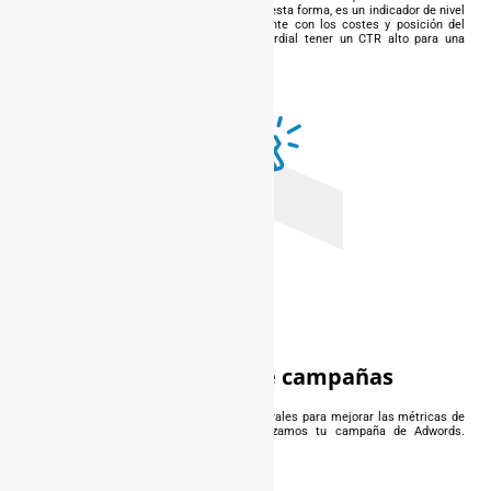
Google Adwords son adecuados y útiles. De esta forma, es un indicador de nivel
de calidad que está relacionado directamente con los costes y posición del
anuncio en cuestión. Por tanto, será primordial tener un CTR alto para una
mejora de tus resultados.
Optimización de campañas
Con el objetivo de realizar cambios estructurales para mejorar las métricas de
rendimiento de tu campaña SEM. Optimizamos tu campaña de Adwords.
Mejoramos tu posicionamiento.