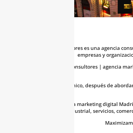
Espinosa Consultores es una agencia consu
empresas y organizacio
En Espinosa Consultores | agencia mark
Cada cliente es único, después de abordar
En nuestra agencia marketing digital Madr
(industrial, servicios, come
Maximizamo