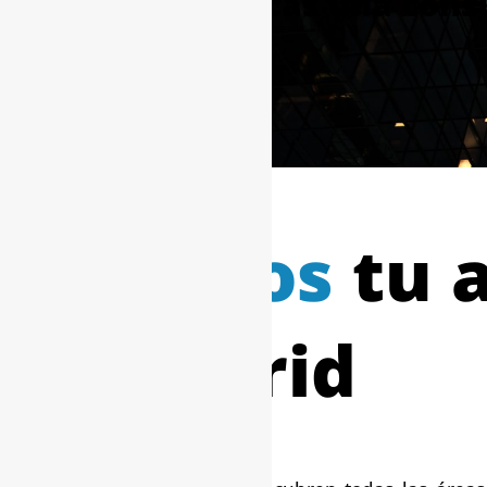
¿Buscas una consu
Somos
tu a
Madrid