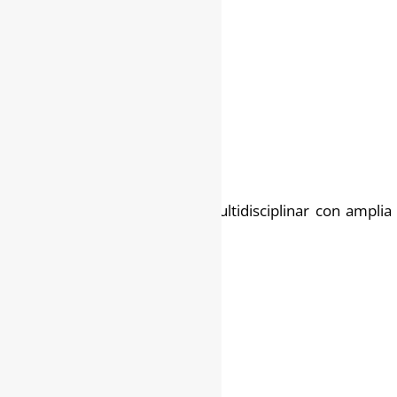
Contamos con un equipo multidisciplinar con amplia 
países.
..